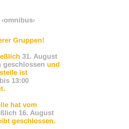
 ‹omnibus›
rer Gruppen!
ießlich
31. August
 geschlossen
und
telle ist
bis 13:00
t.
lle hat vom
eßlich
16. August
eibt geschlossen.