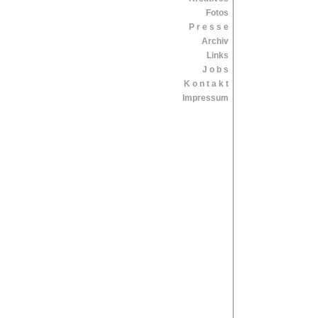
Fotos
P r e s s e
Archiv
Links
J o b s
K o n t a k t
Impressum