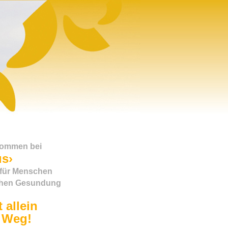
lkommen bei
s›
 für Menschen
schen Gesundung
 allein
 Weg!