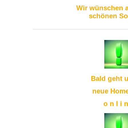
Wir wünschen a
schönen S
Bald geht 
neue Hom
o n l i 