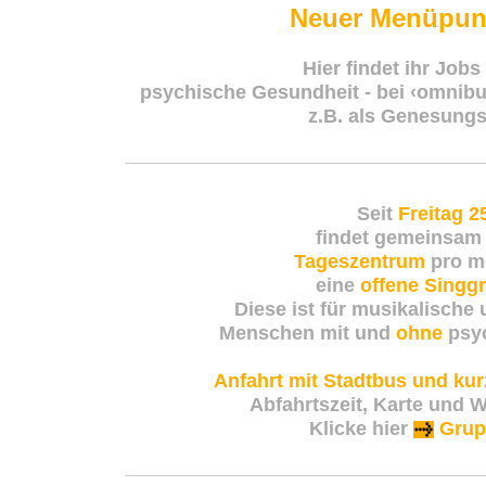
Neuer Menüpun
Hier findet ihr Jo
bs
psychische Gesundheit - bei
‹omnibus
z.B. als Genesungs
Seit
Freitag 25
findet gemeinsam 
Tageszentrum
pro m
eine
offene Singg
Diese ist für musikalische
Menschen mit und
ohne
psyc
Anfahrt mit Stadtbus und ku
Abfahrtszeit, Karte und
Klicke hier
Grup