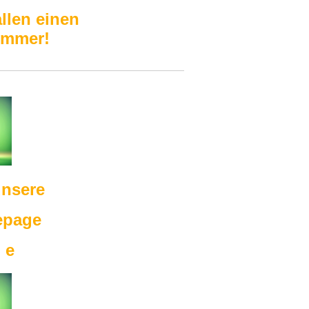
llen einen
ommer!
unsere
epage
n e