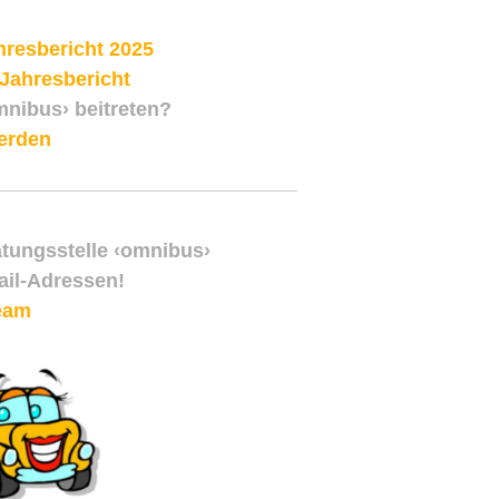
resbericht 2025
Jahresbericht
mnibus› beitreten?
erden
atungsstelle ‹omnibus›
il-Adressen!
eam