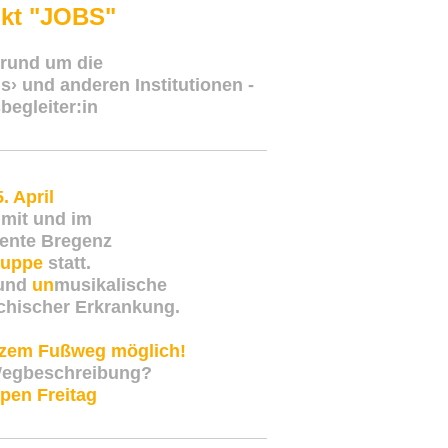
kt "JOBS"
 rund um die
› und anderen Institutionen -
begleiter:in
. April
mit und im
ente Bregenz
ruppe
statt.
 und
un
musikalische
hischer Erkrankung.
rzem Fußweg möglich!
 Wegbeschreibung?
pen Freitag