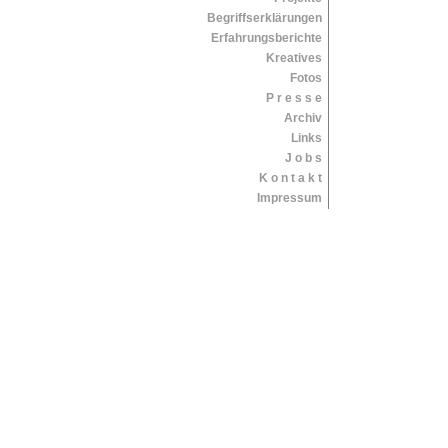
Begriffserklärungen
Erfahrungsberichte
Kreatives
Fotos
P r e s s e
Archiv
Links
J o b s
K o n t a k t
Impressum