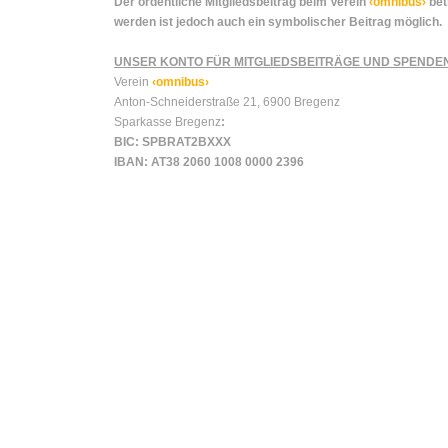
Der ordentliche Mitgliedsbeitrag beim Verein
‹omnibus›
bet
werden ist jedoch auch ein symbolischer Beitrag möglich.
UNSER KONTO FÜR MITGLIEDSBEITRÄGE UND SPENDE
Verein
‹
omnibus›
Anton-Schneiderstraße 21, 6900 Bregenz
Sparkasse Bregenz
:
BIC: SPBRAT2BXXX
IBAN: AT38 2060 1008 0000 2396